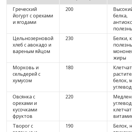
Греческий
200
Высоки
йогурт с орехами
белка,
и ягодами
антиок
полезн
Цельнозерновой
230
Белки, 
хлеб с авокадо и
полезн
вареным яйцом
мононе
жиры
Морковь и
180
Клетчат
сельдерей с
растит
хумусом
белок, 
углево
Овсянка с
220
Медлен
орехами и
углевод
кусочками
клетчат
фруктов
витами
Творог с
190
Белок, 