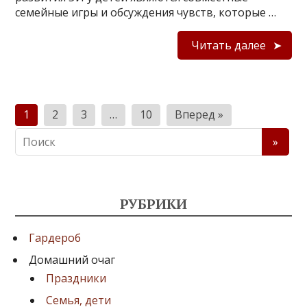
семейные игры и обсуждения чувств, которые …
Читать далее
П
1
2
3
…
10
Вперед »
а
г
и
н
РУБРИКИ
а
Гардероб
ц
Домашний очаг
и
Праздники
я
Семья, дети