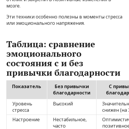
мозге.
Эти техники особенно полезны в моменты стресса
или эмоционального напряжения.
Таблица: сравнение
эмоционального
состояния с и без
привычки благодарности
Показатель
Без привычки
С прив
благодарности
благода
Уровень
Высокий
Значитель
стресса
снижен (на 
Настроение
Нестабильное,
Оптимисти
часто
позитивно