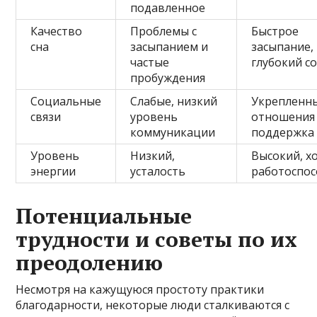
подавленное
Качество
Проблемы с
Быстрое
сна
засыпанием и
засыпание,
частые
глубокий с
пробуждения
Социальные
Слабые, низкий
Укрепленн
связи
уровень
отношения
коммуникации
поддержка
Уровень
Низкий,
Высокий, х
энергии
усталость
работоспос
Потенциальные
трудности и советы по их
преодолению
Несмотря на кажущуюся простоту практики
благодарности, некоторые люди сталкиваются с