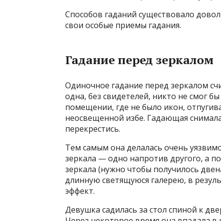
Способов гаданий существовало довол
свои особые приемы гадания.
Гадание перед зеркалом
Одиночное гадание перед зеркалом сч
одна, без свидетелей, никто не смог б
помещении, где не было икон, отпугива
неосвещенной избе. Гадающая снимала с
перекрестись.
Тем самым она делалась очень уязвимо
зеркала — одно напротив другого, а п
зеркала (нужно чтобы получилось две
длинную светящуюся галерею, в резул
эффект.
Девушка садилась за стол спиной к две
Через некоторое время она впадала в 