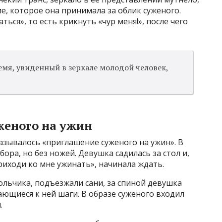
е, которое она принимала за облик суженого.
ться», то есть крикнуть «чур меня!», после чего
ремя, увиденный в зеркале молодой человек,
женого на ужин
азывалось «приглашение суженого на ужин». В
ра, но без ножей. Девушка садилась за стол и,
риходи ко мне ужинать», начинала ждать.
ольчика, подъезжали сани, за спиной девушка
ющиеся к ней шаги. В образе суженого входил
.