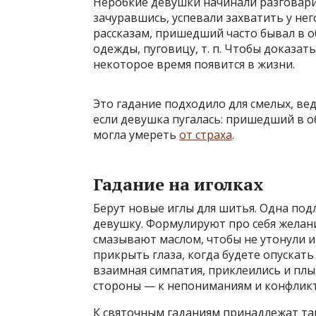
Неробкие девушки начинали разговарив
зачуравшись, успевали захватить у нег
рассказам, пришедший часто бывал в о
одежды, пуговицу, т. п. Чтобы доказать
некоторое время появится в жизни.
Это гадание подходило для смелых, вед
если девушка пугалась: пришедший в об
могла умереть
от страха
.
Гадание на иголках
Берут новые иглы для шитья. Одна по
девушку. Формулируют про себя желан
смазывают маслом, чтобы не утонули 
прикрыть глаза, когда будете опускать
взаимная симпатия, приклеились и плы
стороны — к непониманиям и конфликт
К святочным гаданиям принадлежат так