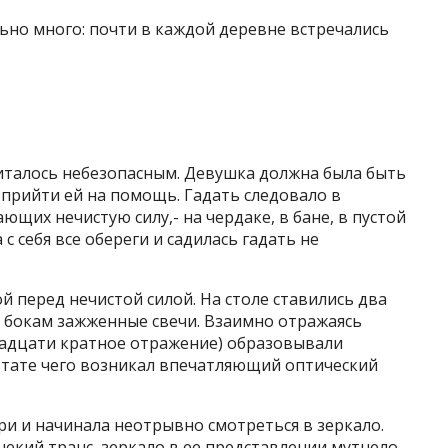
ьно много: почти в каждой деревне встречались
италось небезопасным. Девушка должна была быть
ы прийти ей на помощь. Гадать следовало в
ющих нечистую силу,- на чердаке, в бане, в пустой
 себя все обереги и садилась гадать не
й перед нечистой силой. На столе ставились два
о бокам зажженные свечи. Взаимно отражаясь
надцати кратное отражение) образовывали
ьтате чего возникал впечатляющий оптический
ри и начинала неотрывно смотреться в зеркало.
некий транс, зеркало в ее представлении мутнело,