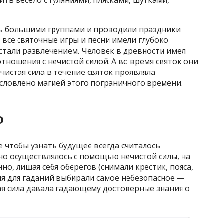
ть весело с гуляниями, плясками, шутками,
сь большими группами и проводили праздники
 все святочные игры и песни имели глубоко
стали развлечением. Человек в древности имел
тношения с нечистой силой. А во время святок они
ечистая сила в течение святок проявляла
словлено магией этого пограничного времени.
о
ие чтобы узнать будущее всегда считалось
но осуществлялось с помощью нечистой силы, на
но, лишая себя оберегов (снимали крестик, пояса,
емя для гаданий выбирали самое небезопасное —
тая сила давала гадающему достоверные знания о