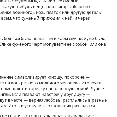
ать с «суженым», а наиболее смелые,
о какую-нибудь вещь: портсигар, саблю (по
блике военного), нож, платок или другую деталь
 всем, что суженый приходил к ней, и через
ь бояться было нельзя ни в коем случае. Хуже было,
лике суженого черт мог увезти ее с собой, или она
длиннее символизирует юношу, покороче —
ие на конкретного молодого человека. Иголочки
и помещают в тарелку наполненную водой. Лучше
 иглы. Если плавают навстречу друг другу —
вут вместе — верная любовь, расплылись в разные
ам. Иголки утонули — отношения разладятся.
же сны, из которых гадающая узнавала свое