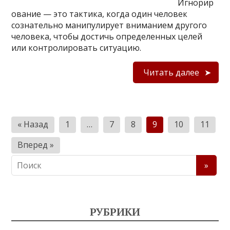
Игнорир
ование — это тактика, когда один человек
сознательно манипулирует вниманием другого
человека, чтобы достичь определенных целей
или контролировать ситуацию.
Читать далее
П
« Назад
1
…
7
8
9
10
11
а
Вперед »
г
и
н
а
РУБРИКИ
ц