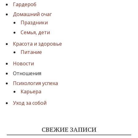
и
Гардероб
я
Домашний очаг
Праздники
з
Семья, дети
а
Красота и здоровье
п
Питание
и
Новости
с
Отношения
е
Психология успеха
й
Карьера
Уход за собой
СВЕЖИЕ ЗАПИСИ