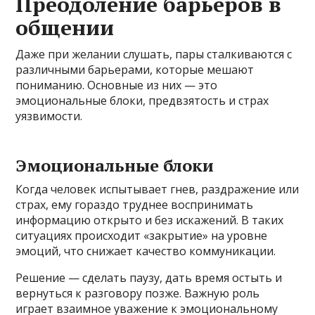
Преодоление барьеров в
общении
Даже при желании слушать, пары сталкиваются с
различными барьерами, которые мешают
пониманию. Основные из них — это
эмоциональные блоки, предвзятость и страх
уязвимости.
Эмоциональные блоки
Когда человек испытывает гнев, раздражение или
страх, ему гораздо труднее воспринимать
информацию открыто и без искажений. В таких
ситуациях происходит «закрытие» на уровне
эмоций, что снижает качество коммуникации.
Решение — сделать паузу, дать время остыть и
вернуться к разговору позже. Важную роль
играет взаимное уважение к эмоциональному