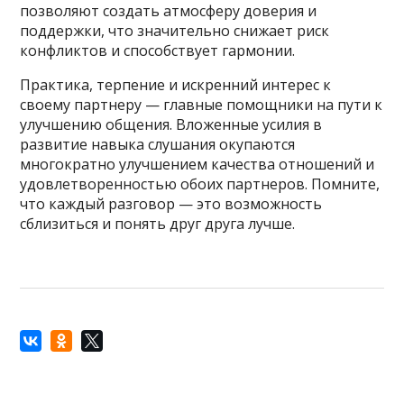
позволяют создать атмосферу доверия и
поддержки, что значительно снижает риск
конфликтов и способствует гармонии.
Практика, терпение и искренний интерес к
своему партнеру — главные помощники на пути к
улучшению общения. Вложенные усилия в
развитие навыка слушания окупаются
многократно улучшением качества отношений и
удовлетворенностью обоих партнеров. Помните,
что каждый разговор — это возможность
сблизиться и понять друг друга лучше.