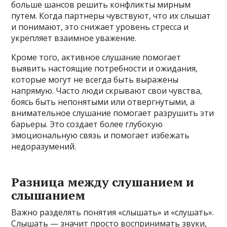
больше шансов решить конфликты мирным
путем. Когда партнеры чувствуют, что их слышат
и понимают, это снижает уровень стресса и
укрепляет взаимное уважение.
Кроме того, активное слушание помогает
выявить настоящие потребности и ожидания,
которые могут не всегда быть выражены
напрямую. Часто люди скрывают свои чувства,
боясь быть непонятыми или отвергнутыми, а
внимательное слушание помогает разрушить эти
барьеры. Это создает более глубокую
эмоциональную связь и помогает избежать
недоразумений.
Разница между слушанием и
слышанием
Важно разделять понятия «слышать» и «слушать».
Слышать — значит просто воспринимать звуки,