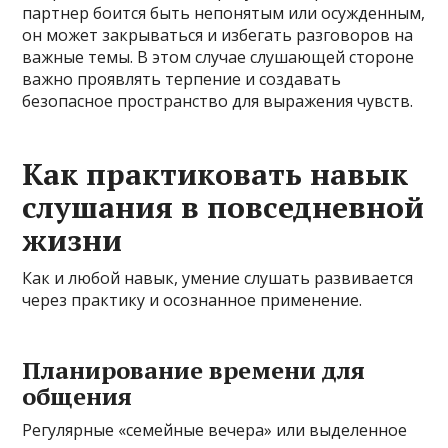
партнер боится быть непонятым или осужденным,
он может закрываться и избегать разговоров на
важные темы. В этом случае слушающей стороне
важно проявлять терпение и создавать
безопасное пространство для выражения чувств.
Как практиковать навык
слушания в повседневной
жизни
Как и любой навык, умение слушать развивается
через практику и осознанное применение.
Планирование времени для
общения
Регулярные «семейные вечера» или выделенное