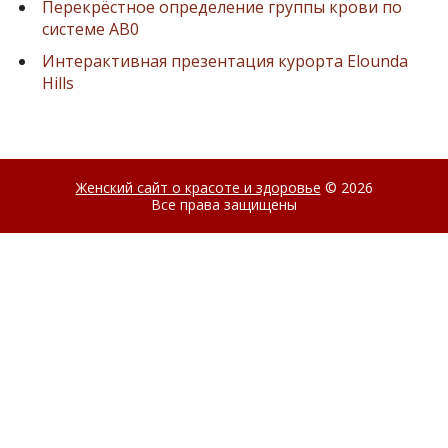
Перекрёстное определение группы крови по
системе AB0
Интерактивная презентация курорта Elounda
Hills
Женский сайт о красоте и здоровье
© 2026
Все права защищены