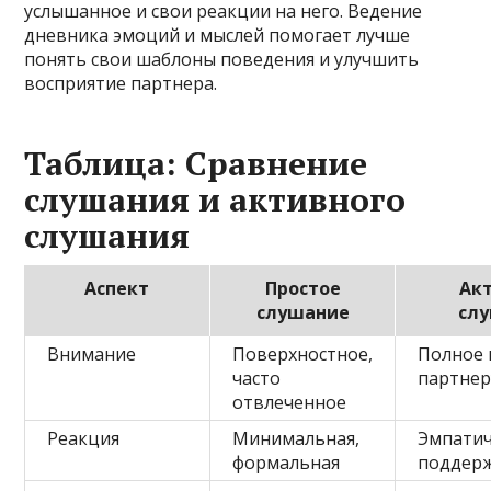
услышанное и свои реакции на него. Ведение
дневника эмоций и мыслей помогает лучше
понять свои шаблоны поведения и улучшить
восприятие партнера.
Таблица: Сравнение
слушания и активного
слушания
Аспект
Простое
Ак
слушание
сл
Внимание
Поверхностное,
Полное 
часто
партнер
отвлеченное
Реакция
Минимальная,
Эмпатич
формальная
поддер