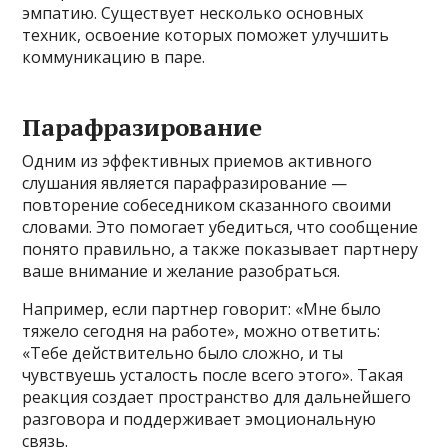
эмпатию. Существует несколько основных
техник, освоение которых поможет улучшить
коммуникацию в паре.
Парафразирование
Одним из эффективных приемов активного
слушания является парафразирование —
повторение собеседником сказанного своими
словами. Это помогает убедиться, что сообщение
понято правильно, а также показывает партнеру
ваше внимание и желание разобраться.
Например, если партнер говорит: «Мне было
тяжело сегодня на работе», можно ответить:
«Тебе действительно было сложно, и ты
чувствуешь усталость после всего этого». Такая
реакция создает пространство для дальнейшего
разговора и поддерживает эмоциональную
связь.