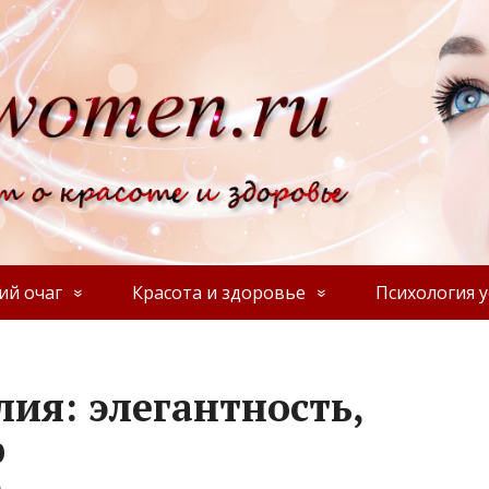
й очаг
Красота и здоровье
Психология у
ия: элегантность,
р