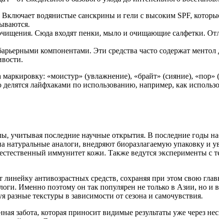
. Включает водянистые санскрины и гели с высоким SPF, которы
ываются.
 очищения. Сюда входят пенки, мыло и очищающие салфетки. О
арьерными компонентами. Эти средства часто содержат ментол 
ивости.
 маркировку: «моистур» (увлажнение), «брайт» (сияние), «пор»
о делятся лайфхаками по использованию, например, как использ
.
лы, учитывая последние научные открытия. В последние годы на
на натуральные аналоги, внедряют биоразлагаемую упаковку и у
естественный иммунитет кожи. Также ведутся эксперименты с т
 линейку антивозрастных средств, сохраняя при этом свою глав
логи. Именно поэтому он так популярен не только в Азии, но и 
я разные текстуры в зависимости от сезона и самочувствия.
нанная забота, которая приносит видимые результаты уже через не