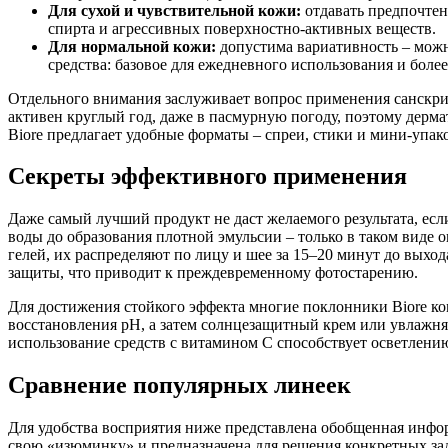
Для сухой и чувствительной кожи:
отдавать предпочтен
спирта и агрессивных поверхностно-активных веществ.
Для нормальной кожи:
допустима вариативность – можн
средства: базовое для ежедневного использования и боле
Отдельного внимания заслуживает вопрос применения санскрин
активен круглый год, даже в пасмурную погоду, поэтому дерма
Biore предлагает удобные форматы – спреи, стики и мини-упако
Секреты эффективного применения
Даже самый лучший продукт не даст желаемого результата, ес
воды до образования плотной эмульсии – только в таком виде
гелей, их распределяют по лицу и шее за 15–20 минут до выход
защиты, что приводит к преждевременному фотостарению.
Для достижения стойкого эффекта многие поклонники Biore ко
восстановления pH, а затем солнцезащитный крем или увлажня
использование средств с витамином С способствует осветлению 
Сравнение популярных линеек
Для удобства восприятия ниже представлена обобщенная инфор
свою «изюминку» и предназначена для решения конкретных зад