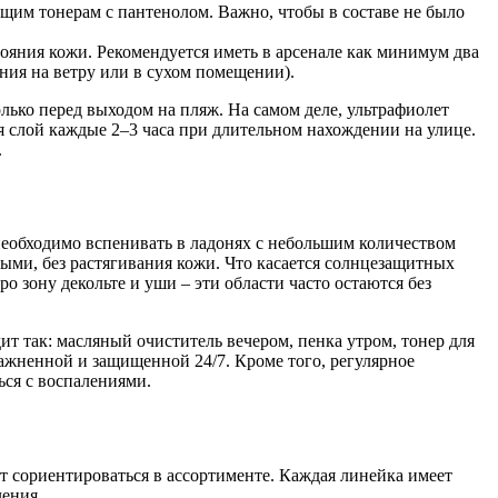
им тонерам с пантенолом. Важно, чтобы в составе не было
ояния кожи. Рекомендуется иметь в арсенале как минимум два
ния на ветру или в сухом помещении).
ько перед выходом на пляж. На самом деле, ультрафиолет
я слой каждые 2–3 часа при длительном нахождении на улице.
.
необходимо вспенивать в ладонях с небольшим количеством
ыми, без растягивания кожи. Что касается солнцезащитных
о зону декольте и уши – эти области часто остаются без
т так: масляный очиститель вечером, пенка утром, тонер для
ажненной и защищенной 24/7. Кроме того, регулярное
ься с воспалениями.
т сориентироваться в ассортименте. Каждая линейка имеет
ления.