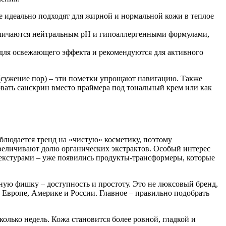
е идеально подходят для жирной и нормальной кожи в теплое
тличаются нейтральным pH и гипоаллергенными формулами,
для освежающего эффекта и рекомендуются для активного
 (сужение пор) – эти пометки упрощают навигацию. Также
овать санскрин вместо праймера под тональный крем или как
блюдается тренд на «чистую» косметику, поэтому
величивают долю органических экстрактов. Особый интерес
екстурами – уже появились продукты-трансформеры, которые
ную фишку – доступность и простоту. Это не люксовый бренд,
в Европе, Америке и России. Главное – правильно подобрать
сколько недель. Кожа становится более ровной, гладкой и