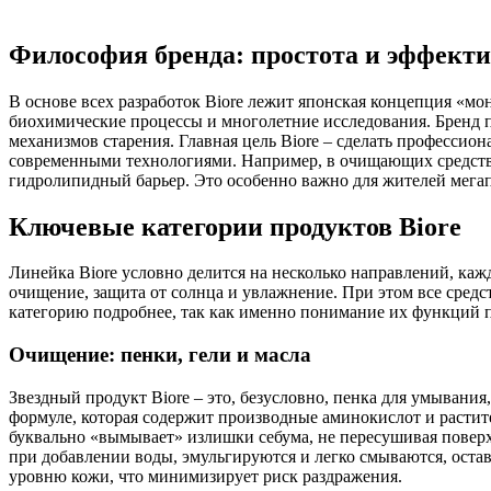
Философия бренда: простота и эффект
В основе всех разработок Biore лежит японская концепция «мо
биохимические процессы и многолетние исследования. Бренд п
механизмов старения. Главная цель Biore – сделать професси
современными технологиями. Например, в очищающих средства
гидролипидный барьер. Это особенно важно для жителей мегап
Ключевые категории продуктов Biore
Линейка Biore условно делится на несколько направлений, каж
очищение, защита от солнца и увлажнение. При этом все средс
категорию подробнее, так как именно понимание их функций 
Очищение: пенки, гели и масла
Звездный продукт Biore – это, безусловно, пенка для умывания
формуле, которая содержит производные аминокислот и растите
буквально «вымывает» излишки себума, не пересушивая поверхно
при добавлении воды, эмульгируются и легко смываются, оста
уровню кожи, что минимизирует риск раздражения.