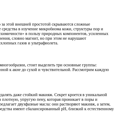
ко за этой внешней простотой скрываются сложные
 средства в изучение микробиома кожи, структуры пор и
й «химичности» в пользу природных компонентов, усиленных
ения, словно магнит, но при этом не нарушают
хлопных газов и ультрафиолета.
в многообразии, стоит выделить три основные группы:
онной к акне до сухой и чувствительной. Рассмотрим каждую
 удалять даже стойкий макияж. Секрет кроется в уникальной
в плотную, упругую пену, которая проникает в поры и
едлагает двухфазные масла: они растворяют макияж, а затем,
редства имеют сбалансированный pH, близкий к естественному