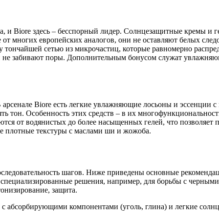
, и Biore здесь – бесспорный лидер. Солнцезащитные кремы и г
е от многих европейских аналогов, они не оставляют белых след
у тончайшей сетью из микрочастиц, которые равномерно распред
и не забивают поры. Дополнительным бонусом служат увлажняющ
В арсенале Biore есть легкие увлажняющие лосьоны и эссенции 
ь тон. Особенность этих средств – в их многофункциональност
ся от водянистых до более насыщенных гелей, что позволяет п
ее плотные текстуры с маслами ши и жожоба.
оследовательность шагов. Ниже приведены основные рекомендац
о и специализированные решения, например, для борьбы с черными
тонизирование, защита.
с абсорбирующими компонентами (уголь, глина) и легкие солнц