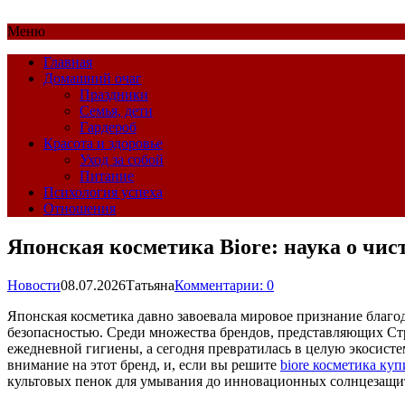
Меню
Главная
Домашний очаг
Праздники
Семья, дети
Гардероб
Красота и здоровье
Уход за собой
Питание
Психология успеха
Отношения
Японская косметика Biore: наука о чис
Новости
08.07.2026
Татьяна
Комментарии: 0
Японская косметика давно завоевала мировое признание благо
безопасностью. Среди множества брендов, представляющих Стра
ежедневной гигиены, а сегодня превратилась в целую экосист
внимание на этот бренд, и, если вы решите
biore косметика куп
культовых пенок для умывания до инновационных солнцезащит