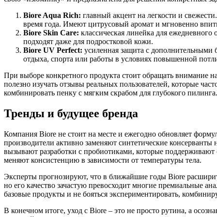
Biore Aqua Rich:
главный акцент на легкости и свежести
время года. Имеют цитрусовый аромат и мгновенно впит
Biore Skin Care:
классическая линейка для ежедневного
подходят даже для подростковой кожи.
Biore UV Perfect:
усиленная защита с дополнительными б
отдыха, спорта или работы в условиях повышенной потл
При выборе конкретного продукта стоит обращать внимание на
полезно изучать отзывы реальных пользователей, которые част
комбинировать пенку с мягким скрабом для глубокого пилинга
Тренды и будущее бренда
Компания Biore не стоит на месте и ежегодно обновляет форму
производители активно заменяют синтетические консерванты 
вызывают разработки с пробиотиками, которые поддерживают 
меняют консистенцию в зависимости от температуры тела.
Эксперты прогнозируют, что в ближайшие годы Biore расширит
но его качество зачастую превосходит многие премиальные ана
базовые продукты и не бояться экспериментировать, комбиниру
В конечном итоге, уход с Biore – это не просто рутина, а осоз