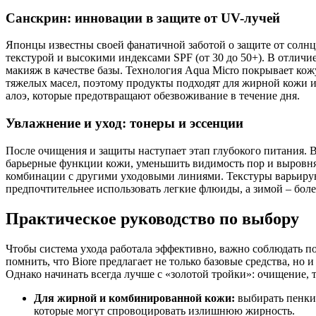
Санскрин: инновации в защите от UV-лучей
Японцы известны своей фанатичной заботой о защите от солнца
текстурой и высокими индексами SPF (от 30 до 50+). В отличи
макияж в качестве базы. Технология Aqua Micro покрывает кож
тяжелых масел, поэтому продукты подходят для жирной кожи 
алоэ, которые предотвращают обезвоживание в течение дня.
Увлажнение и уход: тонеры и эссенции
После очищения и защиты наступает этап глубокого питания. 
барьерные функции кожи, уменьшить видимость пор и выровнят
комбинации с другими уходовыми линиями. Текстуры варьируют
предпочтительнее использовать легкие флюиды, а зимой – бол
Практическое руководство по выбору
Чтобы система ухода работала эффективно, важно соблюдать п
помнить, что Biore предлагает не только базовые средства, н
Однако начинать всегда лучше с «золотой тройки»: очищение, 
Для жирной и комбинированной кожи:
выбирать пенки 
которые могут спровоцировать излишнюю жирность.