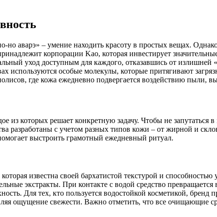
ивность
но-но аварэ» – умение находить красоту в простых вещах. Одна
ринадлежит корпорации Kao, которая инвестирует значительные
ональный уход доступным для каждого, отказавшись от излишне
х используются особые молекулы, которые притягивают загрязн
олисов, где кожа ежедневно подвергается воздействию пыли, вы
дое из которых решает конкретную задачу. Чтобы не запутаться 
тва разработаны с учетом разных типов кожи – от жирной и скл
помогает выстроить грамотный ежедневный ритуал.
, которая известна своей бархатистой текстурой и способностью
льные экстракты. При контакте с водой средство превращается 
сть. Для тех, кто пользуется водостойкой косметикой, бренд пр
вляя ощущение свежести. Важно отметить, что все очищающие с