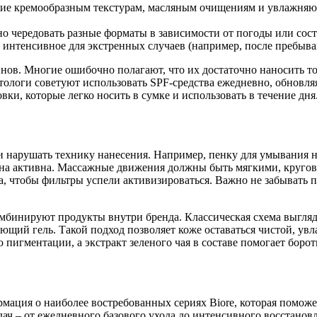
ие кремообразным текстурам, масляным очищениям и увлажняющ
о чередовать разные форматы в зависимости от погоды или сост
е интенсивное для экстренных случаев (например, после пребыва
ов. Многие ошибочно полагают, что их достаточно наносить тол
тологи советуют использовать SPF-средства ежедневно, обновля
вки, которые легко носить в сумке и использовать в течение дня
ли нарушать технику нанесения. Например, пенку для умывания 
 она активна. Массажные движения должны быть мягкими, кругов
а, чтобы фильтры успели активизироваться. Важно не забывать пр
мбинируют продукты внутри бренда. Классическая схема выгляди
ющий гель. Такой подход позволяет коже оставаться чистой, увл
пигментации, а экстракт зеленого чая в составе помогает борот
мация о наиболее востребованных сериях Biore, которая поможе
ач – от ежедневного базового ухода до интенсивного восстанов