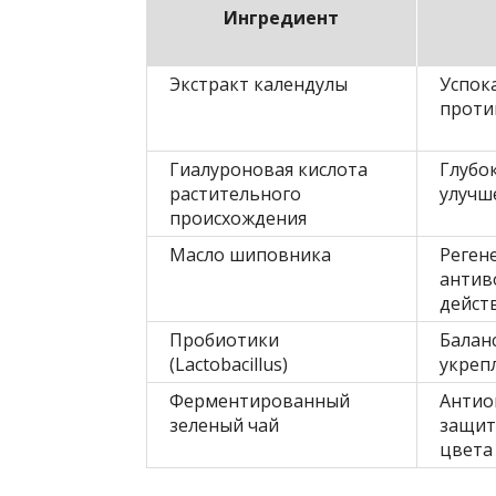
Ингредиент
Экстракт календулы
Успок
проти
Гиалуроновая кислота
Глубо
растительного
улучш
происхождения
Масло шиповника
Реген
антив
дейст
Пробиотики
Балан
(Lactobacillus)
укреп
Ферментированный
Антио
зеленый чай
защит
цвета