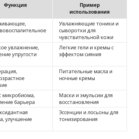
Функция
Пример
использования
аивающее,
Увлажняющие тоники и
вовоспалительное
сыворотки для
чувствительной кожи
кое увлажнение,
Легкие гели и кремы с
ение упругости
эффектом сияния
ерация,
Питательные масла и
озрастное
ночные кремы
вие
с микробиома,
Маски и эмульсии для
ление барьера
восстановления
ксидантная
Эссенции и лосьоны для
а, улучшение
тонизирования