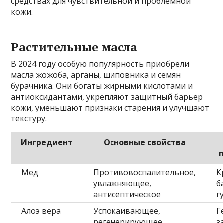
средствах для чувствительной и проблемной
кожи.
Растительные масла
В 2024 году особую популярность приобрели
масла жожоба, арганы, шиповника и семян
бурачника. Они богаты жирными кислотами и
антиоксидантами, укрепляют защитный барьер
кожи, уменьшают признаки старения и улучшают
текстуру.
Ингредиент
Основные свойства
Мед
Противовоспалительное,
К
увлажняющее,
б
антисептическое
г
Алоэ вера
Успокаивающее,
Г
регенерирующее,
з