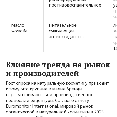
противовоспалительное
у
с
с
Масло
Питательное,
Л
жожоба
смягчающее,
м
антиоксидантное
л
с
в
Влияние тренда на рынок
и производителей
Рост спроса на натуральную косметику приводит
к тому, что крупные и малые бренды
пересматривают свои производственные
процессы и рецептуры. Согласно отчету
Euromonitor International, мировой рынок
органической и натуральной косметики в 2023