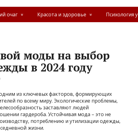
й очаг
Красота и здоровье
Психология у
вой моды на выбор
ежды в 2024 году
0
ла одним из ключевых факторов, формирующих
телей по всему миру. Экологические проблемы,
елесообразность заставляют людей
ошении гардероба. Устойчивая мода – это не
роизводству, потреблению и утилизации одежды,
вседневной жизни.