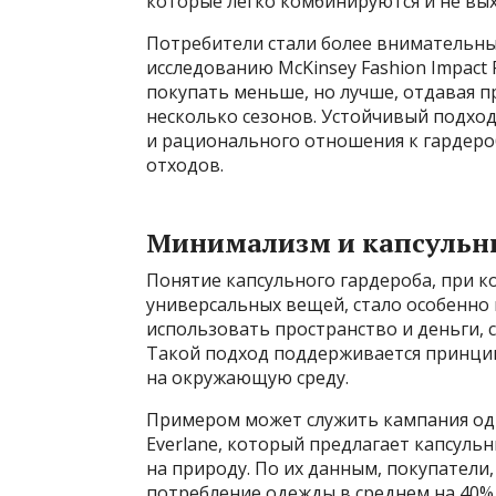
которые легко комбинируются и не вых
Потребители стали более внимательны 
исследованию McKinsey Fashion Impact 
покупать меньше, но лучше, отдавая 
несколько сезонов. Устойчивый подхо
и рационального отношения к гардеро
отходов.
Минимализм и капсульн
Понятие капсульного гардероба, при 
универсальных вещей, стало особенно
использовать пространство и деньги, 
Такой подход поддерживается принци
на окружающую среду.
Примером может служить кампания од
Everlane, который предлагает капсуль
на природу. По их данным, покупател
потребление одежды в среднем на 40%