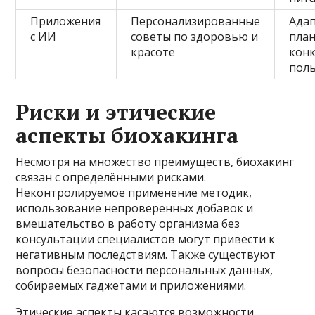
Приложения
Персонализированные
Ада
с ИИ
советы по здоровью и
план
красоте
кон
пол
Риски и этические
аспекты биохакинга
Несмотря на множество преимуществ, биохакинг
связан с определёнными рисками.
Неконтролируемое применение методик,
использование непроверенных добавок и
вмешательство в работу организма без
консультации специалистов могут привести к
негативным последствиям. Также существуют
вопросы безопасности персональных данных,
собираемых гаджетами и приложениями.
Этические аспекты касаются возможности