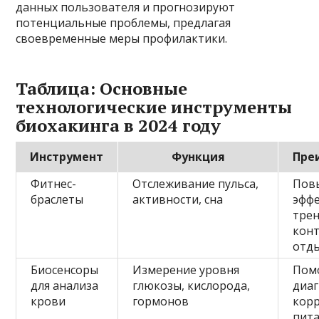
данных пользователя и прогнозируют
потенциальные проблемы, предлагая
своевременные меры профилактики.
Таблица: Основные
технологические инструменты
биохакинга в 2024 году
Инструмент
Функция
Пре
Фитнес-
Отслеживание пульса,
Пов
браслеты
активности, сна
эфф
тре
кон
отд
Биосенсоры
Измерение уровня
Пом
для анализа
глюкозы, кислорода,
диаг
крови
гормонов
кор
пит