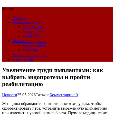
Меню
Главная
Домашний очаг
Праздники
Семья, дети
Гардероб
Красота и здоровье
Уход за собой
Питание
Психология успеха
Отношения
Увеличение груди имплантами: как
выбрать эндопротезы и пройти
реабилитацию
Новости
25.05.2026
Татьяна
Комментарии: 0
Женщины обращаются к пластическим хирургам, чтобы
скорректировать птоз, устранить выраженную асимметрию
или изменить нулевой размер бюста. Прямые медицинские