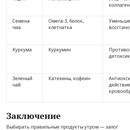
коллаген
Семена
Омега-3, белок,
Уменьше
чиа
клетчатка
восстано
Куркума
Куркумин
Противо
детокси
Зеленый
Катехины, кофеин
Антиокс
чай
действие
кровооб
Заключение
Выбирать правильные продукты утром — залог