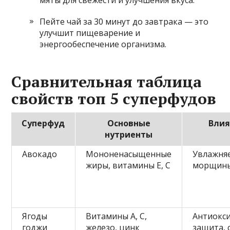
мяты для свежести и улучшения вкуса.
Пейте чай за 30 минут до завтрака — это
улучшит пищеварение и
энергообеспечение организма.
Сравнительная таблица
свойств топ 5 суперфудов
Суперфуд
Основные
Влия
нутриенты
Авокадо
Мононенасыщенные
Увлажня
жиры, витамины E, C
морщин
Ягоды
Витамины A, C,
Антиокс
годжи
железо, цинк
защита, 