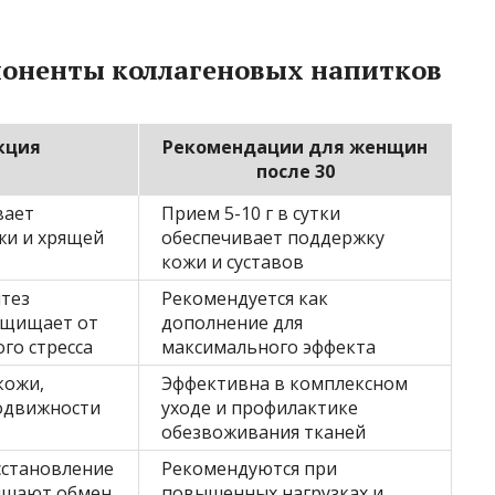
оненты коллагеновых напитков
кция
Рекомендации для женщин
после 30
вает
Прием 5-10 г в сутки
жи и хрящей
обеспечивает поддержку
кожи и суставов
нтез
Рекомендуется как
ащищает от
дополнение для
го стресса
максимального эффекта
кожи,
Эффективна в комплексном
одвижности
уходе и профилактике
обезвоживания тканей
сстановление
Рекомендуются при
учшают обмен
повышенных нагрузках и