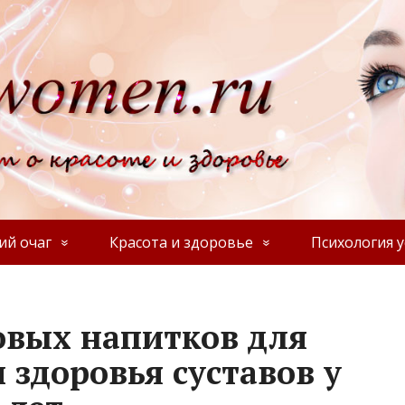
й очаг
Красота и здоровье
Психология у
овых напитков для
 здоровья суставов у