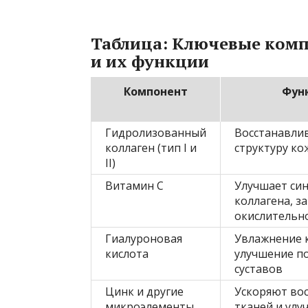
Таблица: Ключевые комп
и их функции
Компонент
Фун
Гидролизованный
Восстанавли
коллаген (тип I и
структуру ко
II)
Витамин C
Улучшает си
коллагена, з
окислительно
Гиалуроновая
Увлажнение 
кислота
улучшение п
суставов
Цинк и другие
Ускоряют во
микроэлементы
тканей и ул