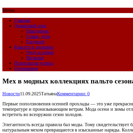
Меню
Главная
Домашний очаг
Праздники
Семья, дети
Гардероб
Красота и здоровье
Уход за собой
Питание
Психология успеха
Отношения
Мех в модных коллекциях пальто сезон
Новости
11.09.2025
Татьяна
Комментарии: 0
Первые поползновения осенней прохлады — это уже прекрасн
температуре и пронизывающим ветрам. Мода осени и зимы отл
встретить во всеоружии сезон холодов.
Элегантность всегда правила бал моды. Тому свидетельствует б
натуральным мехом превращаются в изысканные наряды. Колле