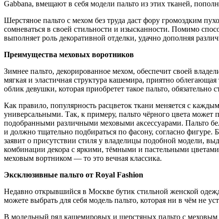
Gabbana, вмещают в себя модели пальто из этих тканей, попол
Шерстяное пальто с мехом без труда даст фору громоздким пу
сомневаться в своей стильности и изысканности. Помимо спосо
выполняет роль декоративной отделки, удачно дополняя различ
Преимущества меховых воротников
Зимнее пальто, декорированное мехом, обеспечит своей владе
мягкая и эластичная структура кашемира, приятно облегающая
облик девушки, которая приобретет такое пальто, обязательно
Как правило, популярность расцветок ткани меняется с каждым
универсальными. Так, к примеру, пальто чёрного цвета может
подобранными различными меховыми аксессуарами. Пальто бело
и должно тщательно подбираться по фасону, согласно фигуре. 
заявит о присутствии стиля у владелицы подобной модели, вы
комбинации декора с яркими, тёмными и пастельными цветами.
меховым вортником — то это вечная классика.
Эксклюзивные пальто от Royal Fashion
Недавно открывшийся в Москве бутик стильной женской одежды
можете выбрать для себя модель пальто, которая ни в чём не 
В модельный ряд кашемировых и шерстяных пальто с меховым 