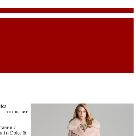
йся
— это значит
етании с
ni и Dolce &