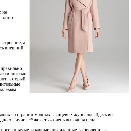
т не
стойно
астроение, а
есь внешний
 правильно
рактичностью
ант, который
лнительные
 шалевым
дящих со страниц модных глянцевых журналов. Здесь вы
но отличие всё же есть – очень выгодная цена.
трогие прямые, изящные приталенные, укороченные,