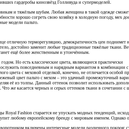
нивших гардеробы кинозвёзд Голливуда и супермоделей.
ховикам и тяжёлым шубам. Любая женщина в такой одежде сможе
бности хорошо согреть свою хозяйку в холодную погоду, мех до
ные модели пальто.
лице отличную терморегуляцию, демократичность цен поднимет н
 тело, достойно заменит любые традиционные тяжёлые ткани. В
 станет ещё более женственным и утончённым.
 годом. Но есть классические цвета, являющиеся практически
 послужить повседневным и нарядным вариантом в комбинации с
го цвета с меховой отделкой, конечно, не отличается особой п
Бежевый цвет пальто с мехом – это удачный промежуточный вари
деляя её из толпы. Данный оттенок позволит использовать допо
 Что же касается черных и серых оттенков ткани в сочетании с
 Royal Fashion старается не упускать модных тенденций, исхо
уступит любому европейскому бренду с мировым именем. Однако од
воротником включены интересные модели различного покроя: с