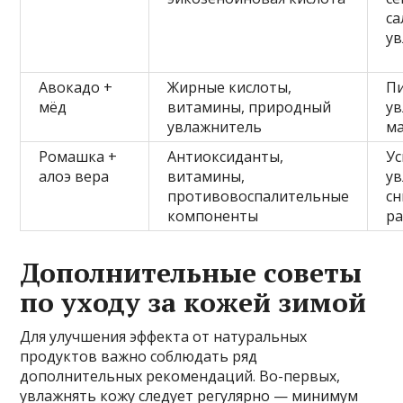
са
у
Авокадо +
Жирные кислоты,
Пи
мёд
витамины, природный
у
увлажнитель
ма
Ромашка +
Антиоксиданты,
Ус
алоэ вера
витамины,
ув
противовоспалительные
с
компоненты
р
Дополнительные советы
по уходу за кожей зимой
Для улучшения эффекта от натуральных
продуктов важно соблюдать ряд
дополнительных рекомендаций. Во-первых,
увлажнять кожу следует регулярно — минимум