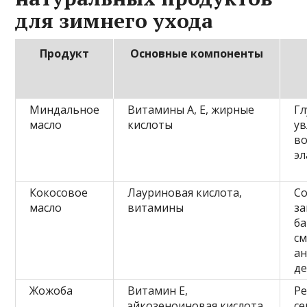
для зимнего ухода
Продукт
Основные компоненты
Миндальное
Витамины A, E, жирные
Гл
масло
кислоты
ув
во
эл
Кокосовое
Лауриновая кислота,
Со
масло
витамины
з
ба
см
а
де
Жожоба
Витамин E,
Ре
эйкозеноиновая кислота
с