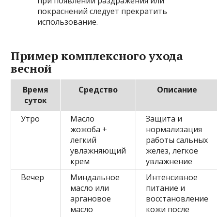
при появлении раздражения или
покраснений следует прекратить
использование.
Пример комплексного ухода
весной
Время
Средство
Описание
суток
Утро
Масло
Защита и
жожоба +
нормализация
легкий
работы сальных
увлажняющий
желез, легкое
крем
увлажнение
Вечер
Миндальное
Интенсивное
масло или
питание и
аргановое
восстановление
масло
кожи после