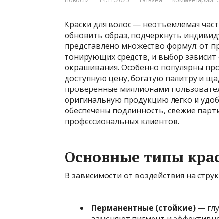
Новости
14.11.2025
Татьяна
Комментарии: 
Краски для волос — неотъемлемая част
обновить образ, подчеркнуть индивиду
представлено множество формул: от п
тонирующих средств, и выбор зависит 
окрашивания. Особенно популярны про
доступную цену, богатую палитру и ща
проверенные миллионами пользователе
оригинальную продукцию легко и удо
обеспечены подлинность, свежие парти
профессиональных клиентов.
Основные типы кра
В зависимости от воздействия на стру
Перманентные (стойкие)
— глу
заменяют пигмент и эффективно