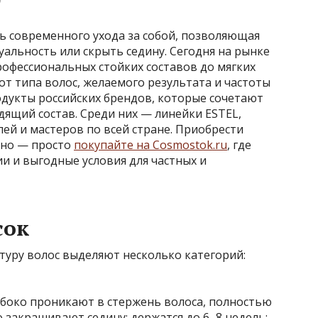
0
ь современного ухода за собой, позволяющая
альность или скрыть седину. Сегодня на рынке
рофессиональных стойких составов до мягких
от типа волос, желаемого результата и частоты
дукты российских брендов, которые сочетают
дящий состав. Среди них — линейки ESTEL,
й и мастеров по всей стране. Приобрести
бно — просто
покупайте на Cosmostok.ru
, где
и и выгодные условия для частных и
сок
ктуру волос выделяют несколько категорий:
боко проникают в стержень волоса, полностью
 закрашивают седину; держатся до 6–8 недель;