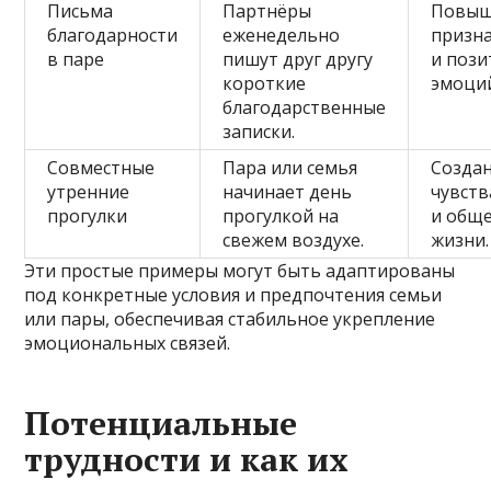
Письма
Партнёры
Повыш
благодарности
еженедельно
призн
в паре
пишут друг другу
и поз
короткие
эмоци
благодарственные
записки.
Совместные
Пара или семья
Созда
утренние
начинает день
чувств
прогулки
прогулкой на
и общ
свежем воздухе.
жизни.
Эти простые примеры могут быть адаптированы
под конкретные условия и предпочтения семьи
или пары, обеспечивая стабильное укрепление
эмоциональных связей.
Потенциальные
трудности и как их