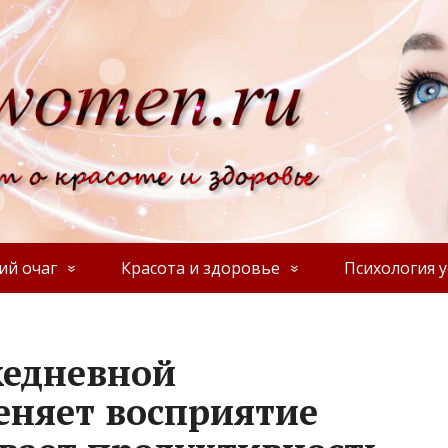
й очаг
Красота и здоровье
Психология у
жедневной
еняет восприятие