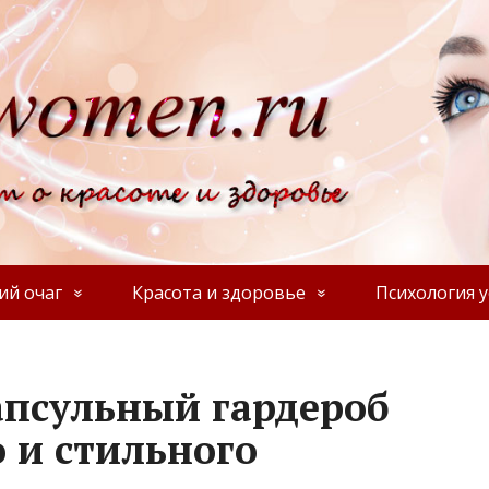
й очаг
Красота и здоровье
Психология у
апсульный гардероб
 и стильного