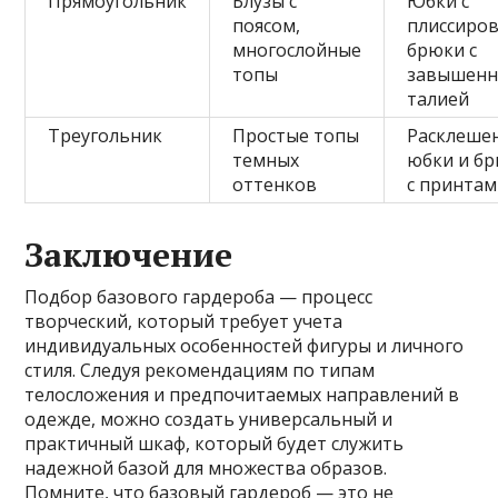
Прямоугольник
Блузы с
Юбки с
поясом,
плиссиров
многослойные
брюки с
топы
завышен
талией
Треугольник
Простые топы
Расклеше
темных
юбки и б
оттенков
с принта
Заключение
Подбор базового гардероба — процесс
творческий, который требует учета
индивидуальных особенностей фигуры и личного
стиля. Следуя рекомендациям по типам
телосложения и предпочитаемых направлений в
одежде, можно создать универсальный и
практичный шкаф, который будет служить
надежной базой для множества образов.
Помните, что базовый гардероб — это не