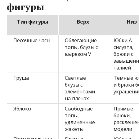
фигуры
Тип фигуры
Верх
Низ
Песочные часы
Облегающие
Юбки А-
топы, блузы с
силуэта,
вырезом V
брюки с
завышен
талией
Груша
Светлые
Темные ю
блузы с
и брюки б
элементами
украшени
на плечах
Яблоко
Свободные
Прямые
топы,
брюки,
удлиненные
расклеше
жакеты
модели