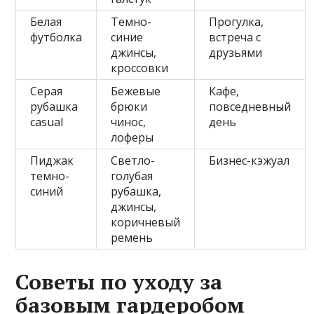
Белая
Темно-
Прогулка,
футболка
синие
встреча с
джинсы,
друзьями
кроссовки
Серая
Бежевые
Кафе,
рубашка
брюки
повседневный
casual
чинос,
день
лоферы
Пиджак
Светло-
Бизнес-кэжуал
темно-
голубая
синий
рубашка,
джинсы,
коричневый
ремень
Советы по уходу за
базовым гардеробом