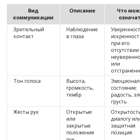
Вид
Описание
Что мож
коммуникации
означа
Зрительный
Наблюдение
Уверенност
контакт
в глаза
искренност
при его
отсутствии
неуверенн
или
отстраненн
Тон голоса
Высота,
Эмоционал
громкость,
состояние:
тембр
радость, зл
грусть
Жесты рук
Открытые
Открытость
или
диалогу ил
закрытые
защитная
положения
позиция
рук