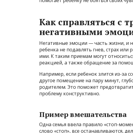
помогает ребенку не бояться своих чувс
Как справляться с 
негативными эмоц
Негативные эмоции — часть жизни, и н
ребенка не подавлять гнев, страх или
ими. К таким приемам могут относить
реакцией, а также обращение за помо
Например, если ребенок злится из-за с
другое помещение на пару минут, глуб
родителем. Это поможет предотвратит
проблему конструктивно.
Пример вмешательства
Одна семья ввела правило «стоп-момен
слово «стоп», все останавливаются, д