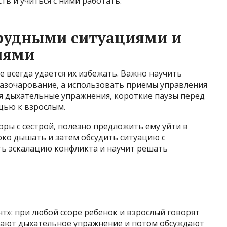
тв и учиться с ними работать.
трудными ситуациями и
иями
е всегда удается их избежать. Важно научить
 разочарование, а использовать приемы управления
ся дыхательные упражнения, короткие паузы перед
щью к взрослым.
соры с сестрой, полезно предложить ему уйти в
око дышать и затем обсудить ситуацию с
ь эскалацию конфликта и научит решать
т»: при любой ссоре ребенок и взрослый говорят
елают дыхательное упражнение и потом обсуждают