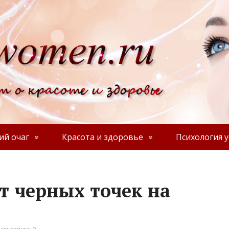
й очаг
Красота и здоровье
Психология у
т черных точек на