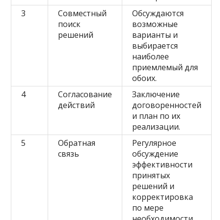
3
Совместный
Обсуждаются
поиск
возможные
решений
варианты и
выбирается
наиболее
приемлемый для
обоих.
4
Согласование
Заключение
действий
договоренностей
и план по их
реализации.
5
Обратная
Регулярное
связь
обсуждение
эффективности
принятых
решений и
корректировка
по мере
необходимости.