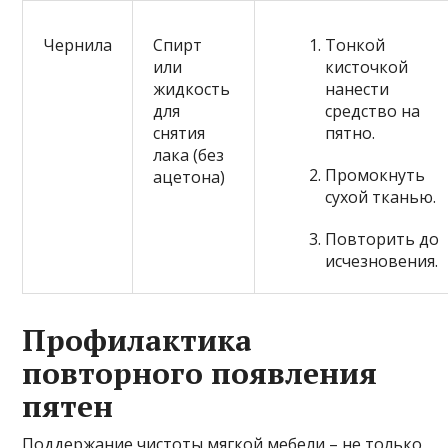
Чернила
Спирт
Тонкой
или
кисточкой
жидкость
нанести
для
средство на
снятия
пятно.
лака (без
Промокнуть
ацетона)
сухой тканью.
Повторить до
исчезновения.
Профилактика
повторного появления
пятен
Поддержание чистоты мягкой мебели – не только