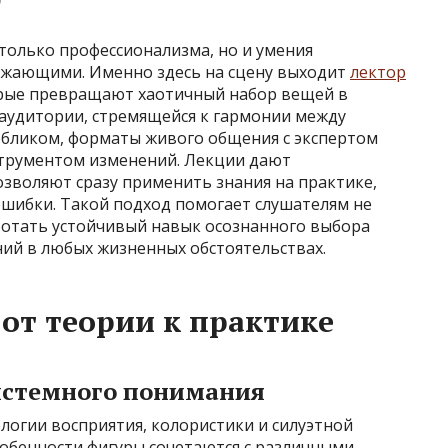
0
только профессионализма, но и умения
ужающими. Именно здесь на сцену выходит
лектор
рые превращают хаотичный набор вещей в
 аудитории, стремящейся к гармонии между
бликом, форматы живого общения с экспертом
струментом изменений. Лекции дают
позволяют сразу применить знания на практике,
ошибки. Такой подход помогает слушателям не
отать устойчивый навык осознанного выбора
ний в любых жизненных обстоятельствах.
от теории к практике
истемного понимания
ологии восприятия, колористики и силуэтной
собенности фигуры сочетаются с различными