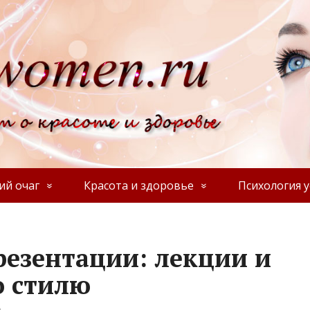
й очаг
Красота и здоровье
Психология у
резентации: лекции и
о стилю