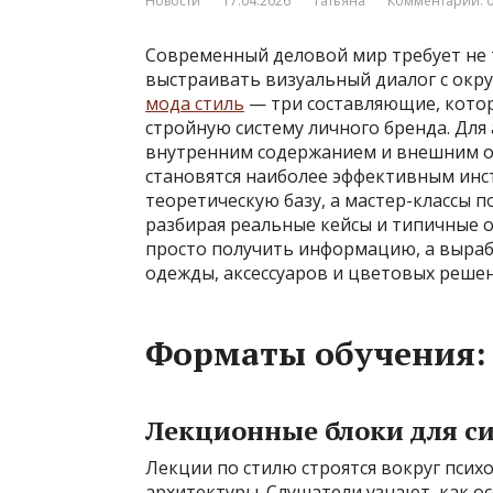
Новости
17.04.2026
Татьяна
Комментарии: 
Современный деловой мир требует не 
выстраивать визуальный диалог с окр
мода стиль
— три составляющие, кото
стройную систему личного бренда. Для
внутренним содержанием и внешним о
становятся наиболее эффективным ин
теоретическую базу, а мастер-классы 
разбирая реальные кейсы и типичные 
просто получить информацию, а выраб
одежды, аксессуаров и цветовых реше
Форматы обучения: 
Лекционные блоки для с
Лекции по стилю строятся вокруг псих
архитектуры. Слушатели узнают, как о