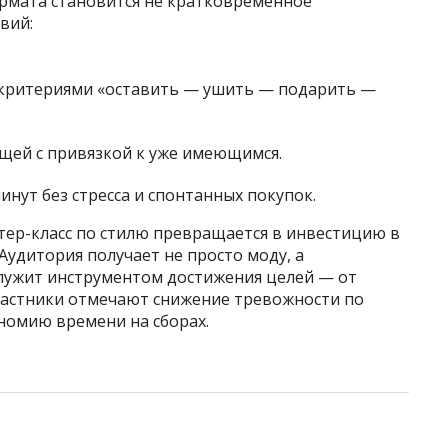
ормата становится не кратковременное
вий:
 критериями «оставить — ушить — подарить —
щей с привязкой к уже имеющимся.
нут без стресса и спонтанных покупок.
тер-класс по стилю превращается в инвестицию в
Аудитория получает не просто моду, а
лужит инструментом достижения целей — от
участники отмечают снижение тревожности по
номию времени на сборах.