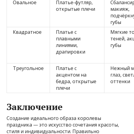
Овальное
Платье-футляр,
Сбаланси
открытые плечи
макияж,
подчёркн
губы
Квадратное
Платье с
Мягкие т
плавными
теней, ак
линиями,
губы
драпировки
Треугольное
Платье с
Нежный 
акцентом на
глаз, све
бедра, открытые
оттенки
плечи
Заключение
Создание идеального образа королевы
праздника — это искусство сочетания красоты,
стиля и индивидуальности. Правильно