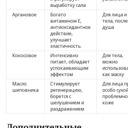
выработку сала
Аргановое
Богато
Для лица и
витамином E,
тела, после
антиоксидантное
душа
действие,
улучшает
эластичность
Кокосовое
Интенсивно
Для тела,
питает, обладает
можно
успокаивающим
использов
эффектом
как маску
Масло
Стимулирует
Для лица п
шиповника
регенерацию,
особо сухо
борется с
проблемно
шелушением и
коже
раздражением
Дополнительные