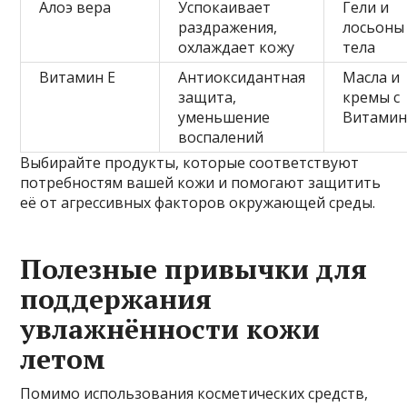
Алоэ вера
Успокаивает
Гели и
раздражения,
лосьоны
охлаждает кожу
тела
Витамин Е
Антиоксидантная
Масла и
защита,
кремы с
уменьшение
Витамин
воспалений
Выбирайте продукты, которые соответствуют
потребностям вашей кожи и помогают защитить
её от агрессивных факторов окружающей среды.
Полезные привычки для
поддержания
увлажнённости кожи
летом
Помимо использования косметических средств,