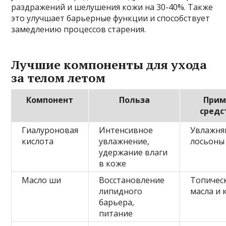
раздражений и шелушения кожи на 30-40%. Также
это улучшает барьерные функции и способствует
замедлению процессов старения.
Лучшие компоненты для ухода
за телом летом
Компонент
Польза
Прим
средс
Гиалуроновая
Интенсивное
Увлажн
кислота
увлажнение,
лосьоны 
удержание влаги
в коже
Масло ши
Восстановление
Топичес
липидного
масла и
барьера,
питание