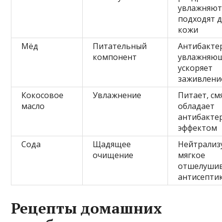
увлажняют
подходят д
кожи
Мёд
Питательный
Антибакте
компонент
увлажняющ
ускоряет
заживлени
Кокосовое
Увлажнение
Питает, см
масло
обладает
антибакте
эффектом
Сода
Щадящее
Нейтрализ
очищение
мягкое
отшелушив
антисепти
Рецепты домашних