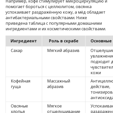
Например, кофе стимулирует микроциркуляцию и
помогает бороться с целлюлитом, овсянка
успокаивает раздражённую кожу, а мёд обладает
антибактериальными свойствами. Ниже
приведена таблица с популярными домашними
ингредиентами и их косметическими свойствами.
Ингредиент
Роль в скрабе
Основные 
Сахар
Мягкий абразив
Отшелушив
увлажнени
подходит 
чувствите
кожи
Кофейная
Массажный
Антицелл
гуща
абразив
действие,
тонизиров
антиоксид
Овсяные
Мягкое
Успокаива
хлопья
отшелушивание
раздражен