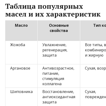
Таблица популярных
масел и их характеристик
Масло
Основные
Тип к
свойства
Жожоба
Увлажнение,
Все типы, 
регенерация,
комбинир
защита
и жирную
Аргановое
Антивозрастное,
Сухая, воз
питание,
стимуляция
коллагена
Шиповника
Восстановление,
Сухая,
антиоксидантная
поврежден
защита