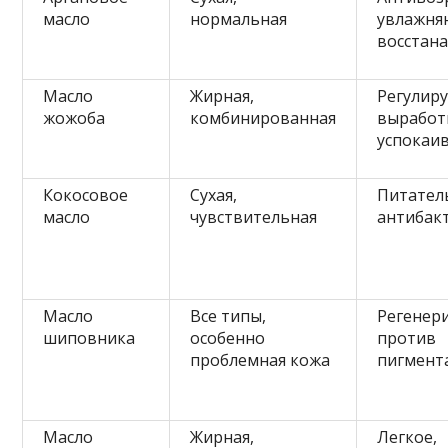
масло
нормальная
увлажня
восстан
Масло
Жирная,
Регулир
жожоба
комбинированная
выработк
успокаи
Кокосовое
Сухая,
Питател
масло
чувствительная
антибак
Масло
Все типы,
Регенер
шиповника
особенно
против
проблемная кожа
пигмент
Масло
Жирная,
Легкое,