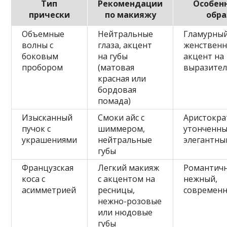
Тип
Рекомендации
Особен
прически
по макияжу
обра
Объемные
Нейтральные
Гламурный
волны с
глаза, акцент
женственн
боковым
на губы
акцент на
пробором
(матовая
выразител
красная или
бордовая
помада)
Изысканный
Смоки айс с
Аристокра
пучок с
шиммером,
утонченны
украшениями
нейтральные
элегантны
губы
Французская
Легкий макияж
Романтич
коса с
с акцентом на
нежный,
асимметрией
ресницы,
современ
нежно-розовые
или нюдовые
губы