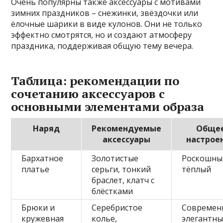
Очень популярны также аксессуары с мотивами
зимних праздников – снежинки, звёздочки или
ёлочные шарики в виде кулонов. Они не только
эффектно смотрятся, но и создают атмосферу
праздника, поддерживая общую тему вечера.
Таблица: рекомендации по
сочетанию аксессуаров с
основными элементами образа
Наряд
Рекомендуемые
Обще
аксессуары
настрое
Бархатное
Золотистые
Роскошны
платье
серьги, тонкий
тёплый
браслет, клатч с
блёстками
Брюки и
Серебристое
Современ
кружевная
колье,
элегантн