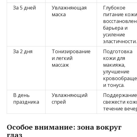
За 5 дней
Увлажняющая
Глубокое
маска
питание кожи
восстановлен
барьера и
усиление
эластичности.
За 2 дня
Тонизирование
Подготовка
и легкий
кожи для
массаж
макияжа,
улучшение
кровообраще
и тонуса.
В день
Увлажняющий
Поддержани
праздника
спрей
свежести кож
течение вече
Особое внимание: зона вокруг
глаз