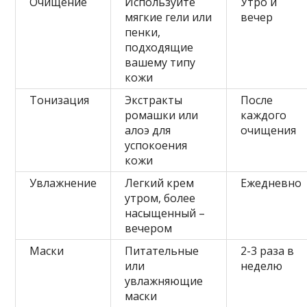
Очищение
Используйте
Утро и
мягкие гели или
вечер
пенки,
подходящие
вашему типу
кожи
Тонизация
Экстракты
После
ромашки или
каждого
алоэ для
очищения
успокоения
кожи
Увлажнение
Легкий крем
Ежедневно
утром, более
насыщенный –
вечером
Маски
Питательные
2-3 раза в
или
неделю
увлажняющие
маски