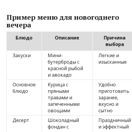
Пример меню для новогоднего
вечера
Блюдо
Описание
Причина
выбора
Закуски
Мини-
Легкие и
бутерброды с
изысканные
красной рыбой
и авокадо
Основное
Курица с
Удобно
блюдо
пряными
приготовить
травами и
заранее,
запеченными
вкусно и
овощами
сытно
Десерт
Шоколадный
Праздничный
фондан с
и эффектный