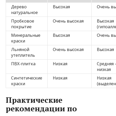
Дерево
Высокая
Очень вы
натуральное
Пробковое
Очень высокая
Высокая
покрытие
(гипоалл
Минеральные
Высокая
Очень вы
краски
Льняной
Очень высокая
Высокая
утеплитель
ПВХ-плитка
Низкая
Средняя
низкая
Синтетические
Низкая
Низкая
краски
(выделен
Практические
рекомендации по