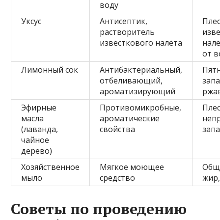
воду
Уксус
Антисептик,
Плес
растворитель
изв
известкового налёта
налё
от 
Лимонный сок
Антибактериальный,
Пятн
отбеливающий,
запа
ароматизирующий
ржа
Эфирные
Противомикробные,
Плес
масла
ароматические
неп
(лаванда,
свойства
зап
чайное
дерево)
Хозяйственное
Мягкое моющее
Обща
мыло
средство
жир
Советы по проведению