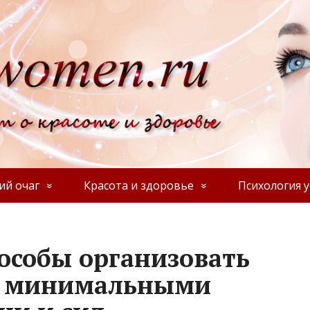
й очаг
Красота и здоровье
Психология у
особы организовать
 с минимальными