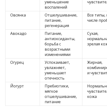
уменьшение
чувствите
воспалений
Овсянка
Отшелушивание,
Все типы,
питание,
числе про
регенерация
Авокадо
Питание,
Сухая,
антиоксиданты,
нормальн
борьба с
зрелая ко
возрастными
изменениями
Огурец
Успокаивает,
Жирная,
увлажняет,
комбинир
уменьшает
и чувстви
отечность
Йогурт
Пребиотики,
Нормальн
мягкое
чувствите
отшелушивание,
кожа
питание