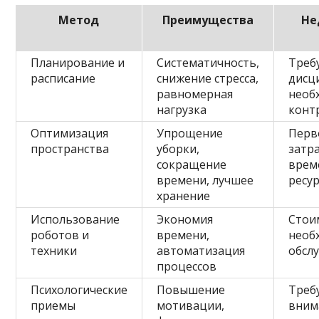
Метод
Преимущества
Не
Планирование и
Систематичность,
Треб
расписание
снижение стресса,
дисц
равномерная
необ
нагрузка
конт
Оптимизация
Упрощение
Перв
пространства
уборки,
затр
сокращение
врем
времени, лучшее
ресу
хранение
Использование
Экономия
Стои
роботов и
времени,
необ
техники
автоматизация
обсл
процессов
Психологические
Повышение
Треб
приемы
мотивации,
вним