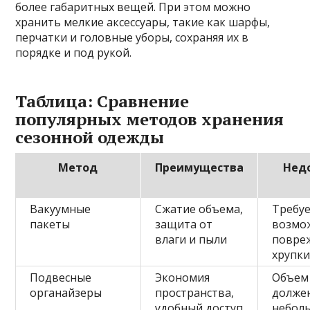
более габаритных вещей. При этом можно
хранить мелкие аксессуары, такие как шарфы,
перчатки и головные уборы, сохраняя их в
порядке и под рукой.
Таблица: Сравнение
популярных методов хранения
сезонной одежды
Метод
Преимущества
Нед
Вакуумные
Сжатие объема,
Требуе
пакеты
защита от
возмо
влаги и пыли
повре
хрупки
Подвесные
Экономия
Объем
органайзеры
пространства,
долже
удобный доступ
небол