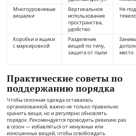
Многоуровневые
Вертикальное
Не под
вешалки
использование
тяжел
пространства,
удобство
Коробки и ящики
Разделение
Заним
с маркировкой
вещей по типу,
допол
защита от пыли
место
Практические советы по
поддержанию порядка
Чтобы сезонная одежда оставалась
организованной, важно не только правильно
хранить вещи, но и регулярно обновлять
порядок. Рекомендуется проводить ревизию раз
в сезон — избавляться от ненужных или
изношенных вещей, чтобы освобождать