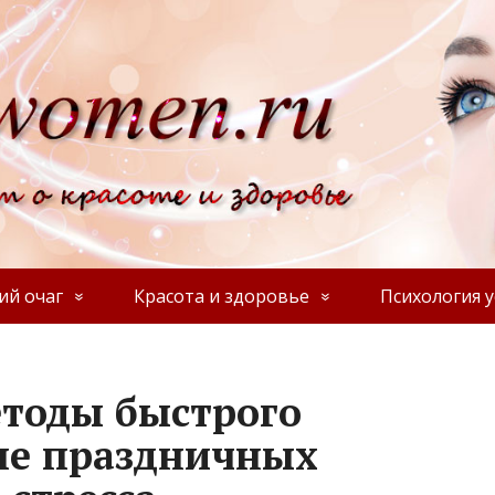
й очаг
Красота и здоровье
Психология у
тоды быстрого
ле праздничных