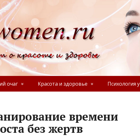
й очаг
Красота и здоровье
Психология у
анирование времени
оста без жертв