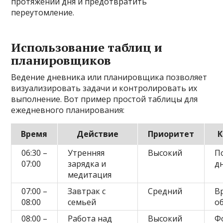
протяжении дня и предотвратить
переутомление.
Использование таблиц и
планировщиков
Ведение дневника или планировщика позволяет
визуализировать задачи и контролировать их
выполнение. Вот пример простой таблицы для
ежедневного планирования:
Время
Действие
Приоритет
06:30 –
Утренняя
Высокий
П
07:00
зарядка и
д
медитация
07:00 –
Завтрак с
Средний
В
08:00
семьей
о
08:00 –
Работа над
Высокий
Ф