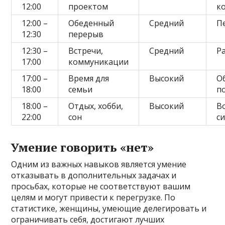
12:00
проектом
к
12:00 –
Обеденный
Средний
П
12:30
перерыв
12:30 –
Встречи,
Средний
Р
17:00
коммуникации
17:00 –
Время для
Высокий
О
18:00
семьи
п
18:00 –
Отдых, хобби,
Высокий
В
22:00
сон
с
Умение говорить «нет»
Одним из важных навыков является умение
отказывать в дополнительных задачах и
просьбах, которые не соответствуют вашим
целям и могут привести к перегрузке. По
статистике, женщины, умеющие делегировать и
ограничивать себя, достигают лучших