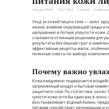
питания кожи ли
Уход за собой
19.07.2024
Татьяна
Коммента
Уход за кожей лица и тела — залог зд
жизни, влияние окружающей среды и не
шелушению и потере упругости кожи. 
становятся отличным решением для у
результаты без лишних трат и химичес
эффективные рецепты масок, особеннос
полезные советы по выбору компонент
Почему важно увлаж
Кожа ежедневно подвергается воздейст
загрязнённый воздух и бытовая химия
защитного слоя. По статистике, около
сухости кожи хотя бы один раз в сезон
восстанавливает водный баланс, пред
питание способствует регенерации и у